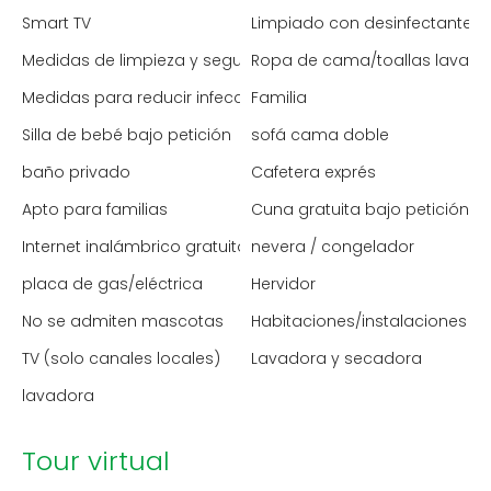
Smart TV
Limpiado con desinfectante
Medidas de limpieza y seguridad mejoradas
Ropa de cama/toallas lavada
Medidas para reducir infecciones (España)
Familia
Silla de bebé bajo petición
sofá cama doble
baño privado
Cafetera exprés
Apto para familias
Cuna gratuita bajo petición
Internet inalámbrico gratuito
nevera / congelador
placa de gas/eléctrica
Hervidor
No se admiten mascotas
Habitaciones/instalaciones p
TV (solo canales locales)
Lavadora y secadora
lavadora
Tour virtual