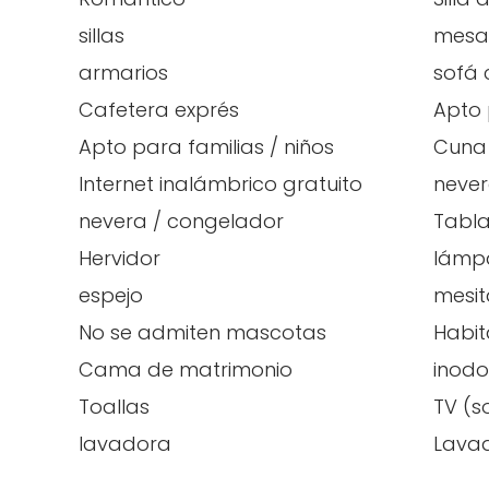
sillas
mesa
armarios
sofá
Cafetera exprés
Apto 
Apto para familias / niños
Cuna 
Internet inalámbrico gratuito
neve
nevera / congelador
Tabla
Hervidor
lámp
espejo
mesit
No se admiten mascotas
Habit
Cama de matrimonio
inodo
Toallas
TV (s
lavadora
Lavad