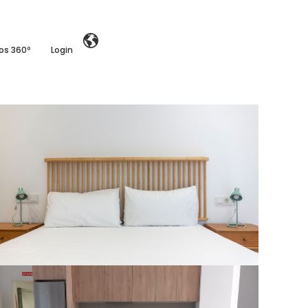
ios 360º
Login