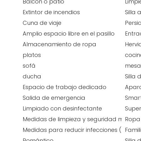
Balcón o patio
Limpi
Extintor de incendios
Silla 
Cuna de viaje
Persi
Amplio espacio libre en el pasillo
Entr
Almacenamiento de ropa
Hervi
platos
coci
sofá
mesa 
ducha
Silla 
Espacio de trabajo dedicado
Aparc
Salida de emergencia
Smar
Limpiado con desinfectante
Super
Medidas de limpieza y seguridad mejora
Ropa 
Medidas para reducir infecciones (Españ
Famil
Romántico
Silla