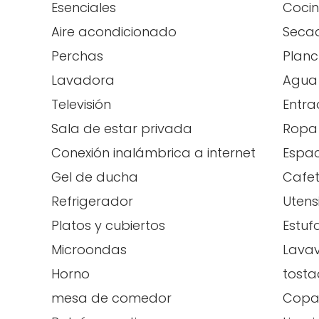
Esenciales
Coci
Aire acondicionado
Secad
Perchas
Plan
Lavadora
Agua 
Televisión
Entra
Sala de estar privada
Ropa
Conexión inalámbrica a internet
Espac
Gel de ducha
Cafe
Refrigerador
Utens
Platos y cubiertos
Estuf
Microondas
Lavav
Horno
tost
mesa de comedor
Copas