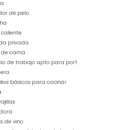
na
or de pelo
cha
caliente
da privada
 de cama
io de trabajo apto para portátiles
tera
ilios básicos para cocinar
a
ajillas
adora
 de vino