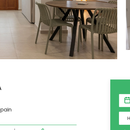
A
Spain
H