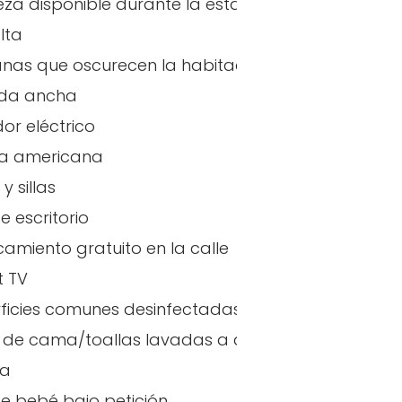
eza disponible durante la estancia
alta
anas que oscurecen la habitación
ada ancha
dor eléctrico
na americana
y sillas
de escritorio
amiento gratuito en la calle
t TV
ficies comunes desinfectadas
das
de cama/toallas lavadas a alta temperatura
a)
ia
 de bebé bajo petición