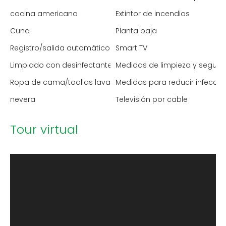
cocina americana
Extintor de incendios
Cuna
Planta baja
Registro/salida automático
Smart TV
Limpiado con desinfectante
Medidas de limpieza y segur
Ropa de cama/toallas lavadas a alta temperatura
Medidas para reducir infecci
nevera
Televisión por cable
Tour virtual