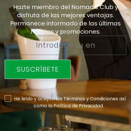
Hazte miembro del Nomad’s Club y
disfruta de las mejores ventajas.
Permanece informado de las últimas
noticias y promociones.
Email
*
Consentimiento
He leído y acepto los
Términos y Condiciones
así
como la
Política de Privacidad
.
*
*