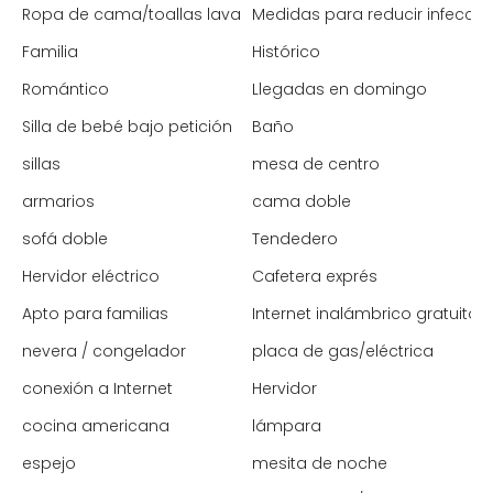
Ropa de cama/toallas lavadas a alta temperatura
Medidas para reducir infecci
Familia
Histórico
Romántico
Llegadas en domingo
Silla de bebé bajo petición
Baño
sillas
mesa de centro
armarios
cama doble
sofá doble
Tendedero
Hervidor eléctrico
Cafetera exprés
Apto para familias
Internet inalámbrico gratuito
nevera / congelador
placa de gas/eléctrica
conexión a Internet
Hervidor
cocina americana
lámpara
espejo
mesita de noche