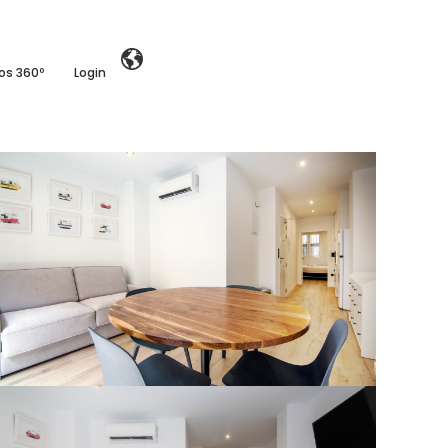
ios 360º
Login