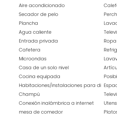
Aire acondicionado
Calef
Secador de pelo
Perc
Plancha
Lava
Agua caliente
Telev
Entrada privada
Ropa
Cafetera
Refri
Microondas
Lavav
Casa de un solo nivel
Artíc
Cocina equipada
Posib
Habitaciones/instalaciones para discapa
Espac
Champú
Televi
Conexión inalámbrica a internet
Utens
mesa de comedor
Plato