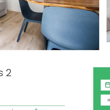
s 2
H