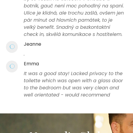
botník, gauč není moc pohodlný na spaní.
Ulice je klidná, ale trochu zašlá, ovšem jen
pár minut od hlavních památek, to je
velký benefit. Snadný a bezkontaktní
check in, skvělá komunikace s hostitelem.
Jeanne
.
Emma
It was a good stay! Lacked privacy to the
toilette which was open with a glass door
to the bedroom but was very clean and
well orientated - would recommend