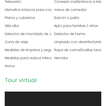
Televisión
Conexión inalámbrica a intern
Utensilios básicos para cocinar
mesa de comedor
Platos y cubiertos
Balcón o patio
Silla alta
Apto para familias / niños
Detector de monóxido de carbono
Detector de humo
Cuna de viaje
Limpiado con desinfectante
Medidas de limpieza y seguridad mejoradas
Ropa de cama/toallas lavada
Medidas para reducir infecciones (España)
Hervidor
Horno
Tour virtual