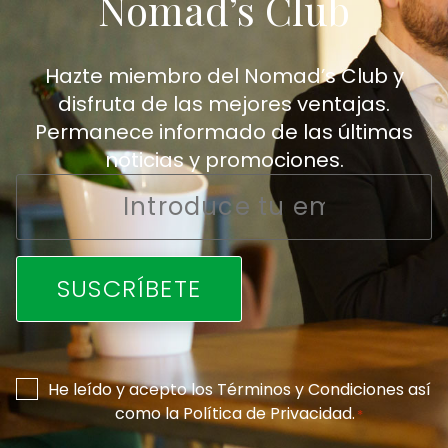
Nomad’s Club
Hazte miembro del Nomad’s Club y
disfruta de las mejores ventajas.
Permanece informado de las últimas
noticias y promociones.
Email
*
Consentimiento
He leído y acepto los
Términos y Condiciones
así
como la
Política de Privacidad
.
*
*