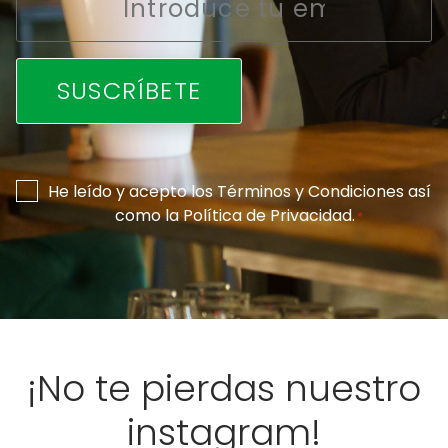
*
Consentimiento
He leído y acepto los
Términos y Condiciones
así
como la
Política de Privacidad
.
*
*
¡No te pierdas nuestro
instagram!