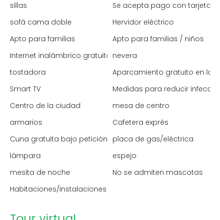
sillas
Se acepta pago con tarjeta de
sofá cama doble
Hervidor eléctrico
Apto para familias
Apto para familias / niños
Internet inalámbrico gratuito
nevera
tostadora
Aparcamiento gratuito en la c
Smart TV
Medidas para reducir infecci
Centro de la ciudad
mesa de centro
armarios
Cafetera exprés
Cuna gratuita bajo petición
placa de gas/eléctrica
lámpara
espejo
mesita de noche
No se admiten mascotas
Habitaciones/instalaciones para no fumadores
Tour virtual