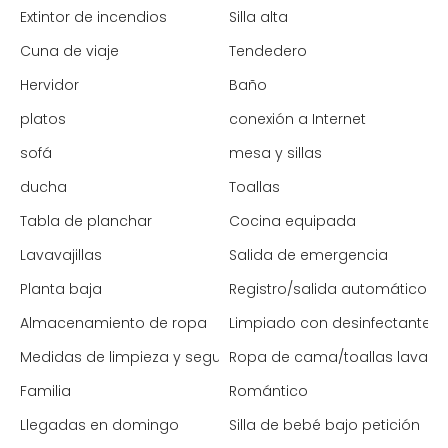
Extintor de incendios
Silla alta
Cuna de viaje
Tendedero
Hervidor
Baño
platos
conexión a Internet
sofá
mesa y sillas
ducha
Toallas
Tabla de planchar
Cocina equipada
Lavavajillas
Salida de emergencia
Planta baja
Registro/salida automático
Almacenamiento de ropa
Limpiado con desinfectante
Medidas de limpieza y seguridad mejoradas
Ropa de cama/toallas lavada
Familia
Romántico
Llegadas en domingo
Silla de bebé bajo petición