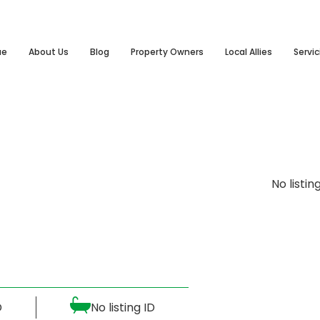
ue
About Us
Blog
Property Owners
Local Allies
Servic
No listin
D
No listing ID