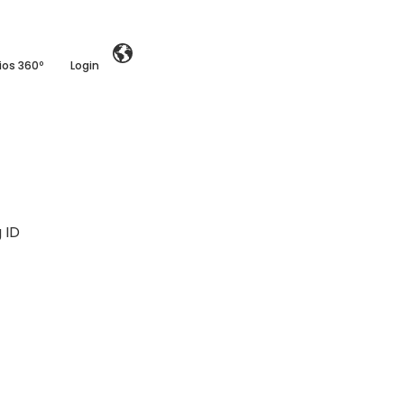
ios 360º
Login
g ID