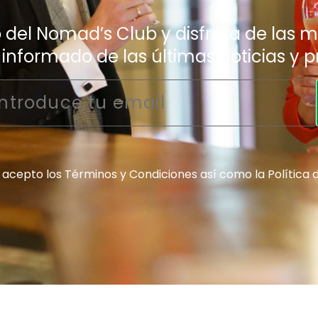
del Nomad’s Club y disfruta de las me
nformado de las últimas noticias y 
Email
*
Consentimiento
y acepto los
Términos y Condiciones
así como la
Política 
*