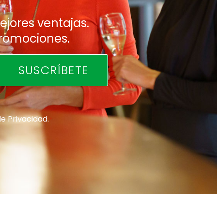
jores ventajas.
promociones.
de Privacidad
.
*