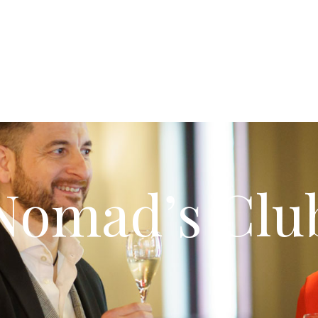
Nomad’s Clu