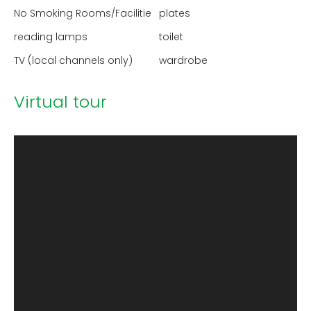
No Smoking Rooms/Facilities
plates
reading lamps
toilet
TV (local channels only)
wardrobe
Virtual tour