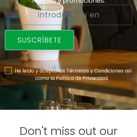
noticias y promociones.
Email
*
Consentimiento
He leído y acepto los
Términos y Condiciones
así
como la
Política de Privacidad
.
*
*
Don't miss out our