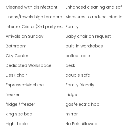
Cleaned with disinfectant
Enhanced cleaning and safet
Linens/towels high temperature washed
Measures to reduce infection 
Intertek Cristal (3rd party expert - Global)
Family
Arrivals on Sunday
Baby chair on request
Bathroom
built-in wardrobes
City Center
coffee table
Dedicated Workspace
desk
Desk chair
double sofa
Espresso-Machine
Family friendly
freezer
fridge
fridge / freezer
gas/electric hob
king size bed
mirror
night table
No Pets Allowed