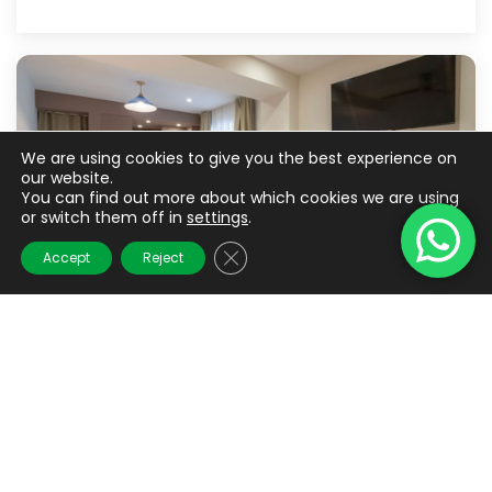
We are using cookies to give you the best experience on
our website.
You can find out more about which cookies we are using
or switch them off in
settings
.
Close GDPR Cookie Banner
Accept
Reject
Cabanyal Rooms by VLC Host 8
Valencia
From
€ 60
20 M²
2
1