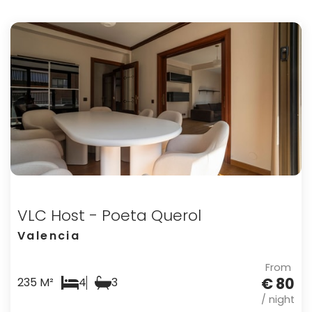
VLC Host - Poeta Querol
Valencia
From
€ 80
235 M²
4
3
/ night