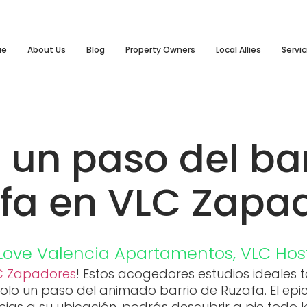
ue
About Us
Blog
Property Owners
Local Allies
Servic
 un paso del ba
fa en VLC Zapa
Love Valencia
Apartamentos
,
VLC Hos
C Zapadores
! Estos acogedores estudios ideales
olo un paso del animado barrio de Ruzafa. El epic
ias a su ubicación, podrás descubrir a pie todo l