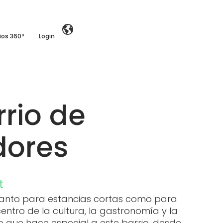
ios 360º
Login
rrio de
dores
t
 tanto para estancias cortas como para
entro de la cultura, la gastronomía y la
o que hace especial a este barrio, desde