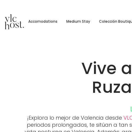
Accomodations
Medium Stay
Colección Boutiq
Vive a
Ruza
¡Explora lo mejor de Valencia desde
VL
periodos prolongados, te sitúan a tan s
vida nocturna en Valencia. Además, grac