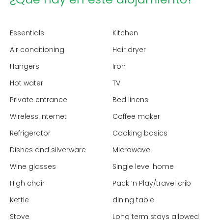
Essentials
Kitchen
Air conditioning
Hair dryer
Hangers
Iron
Hot water
TV
Private entrance
Bed linens
Wireless Internet
Coffee maker
Refrigerator
Cooking basics
Dishes and silverware
Microwave
Wine glasses
Single level home
High chair
Pack ’n Play/travel crib
Kettle
dining table
Stove
Long term stays allowed