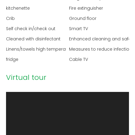
kitchenette
Fire extinguisher
Crib
Ground floor
Self check in/check out
Smart TV
Cleaned with disinfectant
Enhanced cleaning and safet
Linens/towels high temperature washed
Measures to reduce infection 
fridge
Cable TV
Virtual tour