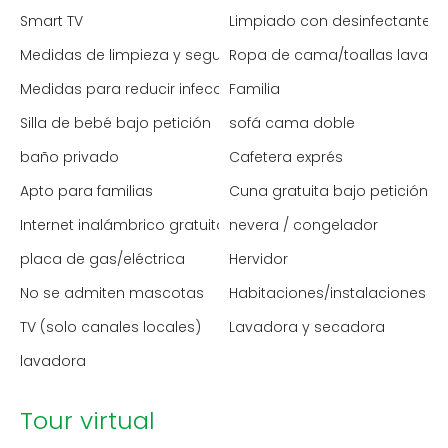
Smart TV
Limpiado con desinfectante
Medidas de limpieza y seguridad mejoradas
Ropa de cama/toallas lavada
Medidas para reducir infecciones (España)
Familia
Silla de bebé bajo petición
sofá cama doble
baño privado
Cafetera exprés
Apto para familias
Cuna gratuita bajo petición
Internet inalámbrico gratuito
nevera / congelador
placa de gas/eléctrica
Hervidor
No se admiten mascotas
Habitaciones/instalaciones p
TV (solo canales locales)
Lavadora y secadora
lavadora
Tour virtual