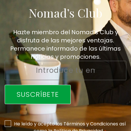
Nomad’s Club
Hazte miembro del Nomad’s Club y
disfruta de las mejores ventajas.
Permanece informado de las últimas
noticias y promociones.
Email
*
Consentimiento
He leído y acepto los
Términos y Condiciones
así
como la
Política de Privacidad
.
*