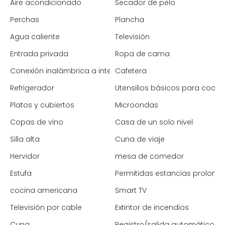
Aire acondicionado
Secador de pelo
Perchas
Plancha
Agua caliente
Televisión
Entrada privada
Ropa de cama
Conexión inalámbrica a internet
Cafetera
Refrigerador
Utensilios básicos para cocin
Platos y cubiertos
Microondas
Copas de vino
Casa de un solo nivel
Silla alta
Cuna de viaje
Hervidor
mesa de comedor
Estufa
Permitidas estancias prolong
cocina americana
Smart TV
Televisión por cable
Extintor de incendios
Cuna
Registro/salida automático