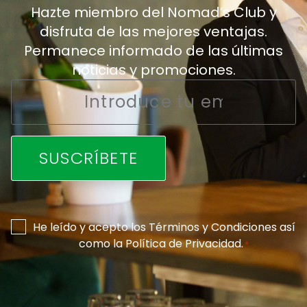
Hazte miembro del Nomad’s Club y
disfruta de las mejores ventajas.
Permanece informado de las últimas
noticias y promociones.
Email
*
Consentimiento
He leído y acepto los
Términos y Condiciones
así
como la
Política de Privacidad
.
*
*