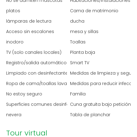
No se admiten mascotas
Habitaciones/instalaciones p
platos
Cama de matrimonio
lámparas de lectura
ducha
Acceso sin escalones
mesa y sillas
inodoro
Toallas
TV (solo canales locales)
Planta baja
Registro/salida automático
Smart TV
Limpiado con desinfectante
Medidas de limpieza y segur
Ropa de cama/toallas lavadas a alta temperatura
Medidas para reducir infecci
No estoy seguro
Familia
Superficies comunes desinfectadas
Cuna gratuita bajo petición
nevera
Tabla de planchar
Tour virtual