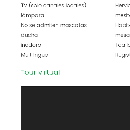
TV (solo canales locales)
Hervi
lámpara
mesit
No se admiten mascotas
Habit
ducha
mesa 
inodoro
Toall
Multilingüe
Regis
Tour virtual