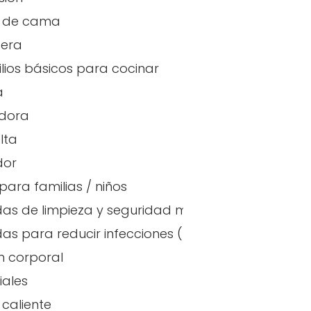
 de cama
tera
ilios básicos para cocinar
a
adora
alta
dor
para familias / niños
as de limpieza y seguridad mejoradas
emperatura
as para reducir infecciones (España)
 corporal
iales
caliente