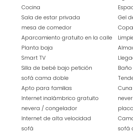
Cocina
Espac
Sala de estar privada
Gel d
mesa de comedor
Copas
Aparcamiento gratuito en la calle
Limpi
Planta baja
Alma
Smart TV
Lleg
Silla de bebé bajo petición
Baño
sofá cama doble
Tend
Apto para familias
Cuna 
Internet inalámbrico gratuito
neve
nevera / congelador
placa
Internet de alta velocidad
Cama
sofá
sofá