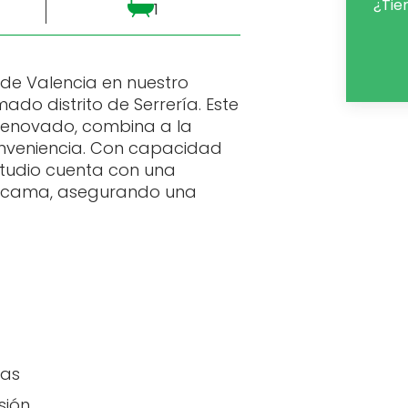
¿Tie
1
 de Valencia en nuestro
ado distrito de Serrería. Este
 renovado, combina a la
nveniencia. Con capacidad
studio cuenta con una
 cama, asegurando una
has
sión