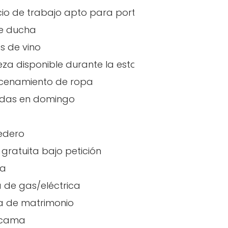
io de trabajo apto para portátiles
e ducha
 de vino
eza disponible durante la estancia
cenamiento de ropa
adas en domingo
edero
gratuita bajo petición
ra
 de gas/eléctrica
 de matrimonio
 cama