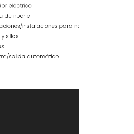
dor eléctrico
a de noche
aciones/instalaciones para no fumadores
y sillas
as
tro/salida automático