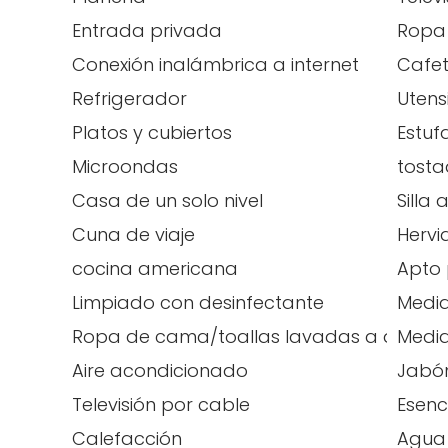
Entrada privada
Ropa
Conexión inalámbrica a internet
Cafe
Refrigerador
Utens
Platos y cubiertos
Estuf
Microondas
tost
Casa de un solo nivel
Silla 
Cuna de viaje
Hervi
cocina americana
Apto 
Limpiado con desinfectante
Medid
Ropa de cama/toallas lavadas a alta t
Medid
Aire acondicionado
Jabón
Televisión por cable
Esenc
Calefacción
Agua 