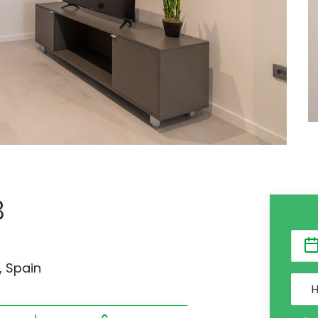
B
, Spain
H