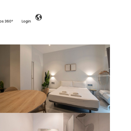
ios 360º
Login