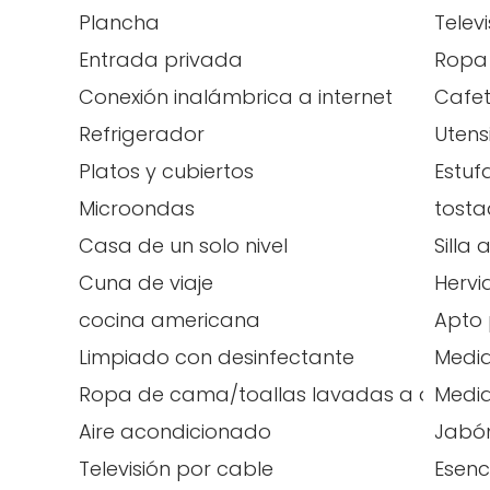
Plancha
Televi
Entrada privada
Ropa
Conexión inalámbrica a internet
Cafe
Refrigerador
Utens
Platos y cubiertos
Estuf
Microondas
tost
Casa de un solo nivel
Silla 
Cuna de viaje
Hervi
cocina americana
Apto 
Limpiado con desinfectante
Medid
Ropa de cama/toallas lavadas a alta t
Medid
Aire acondicionado
Jabón
Televisión por cable
Esenc