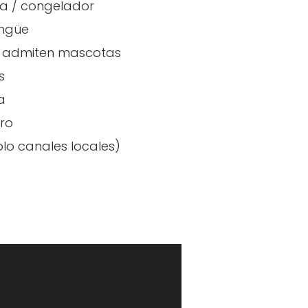
a / congelador
ingüe
e admiten mascotas
adores
s
a
ro
olo canales locales)