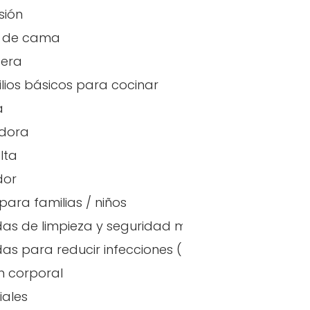
sión
 de cama
tera
ilios básicos para cocinar
a
adora
alta
dor
para familias / niños
as de limpieza y seguridad mejoradas
emperatura
as para reducir infecciones (España)
 corporal
iales