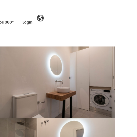
ios 360º
Login