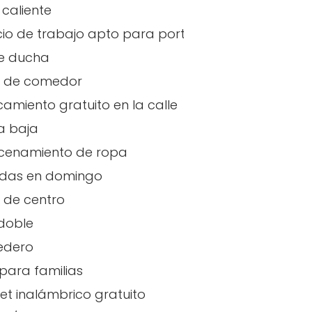
caliente
io de trabajo apto para portátiles
e ducha
 de comedor
amiento gratuito en la calle
a baja
cenamiento de ropa
adas en domingo
 de centro
doble
edero
para familias
net inalámbrico gratuito