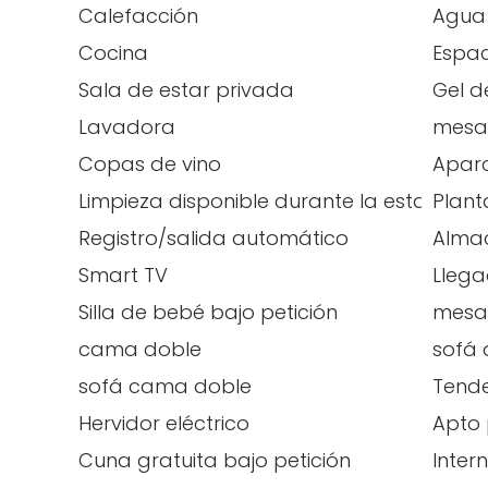
Calefacción
Agua 
Cocina
Espac
Sala de estar privada
Gel d
Lavadora
mesa
Copas de vino
Aparc
Limpieza disponible durante la estancia
Plant
Registro/salida automático
Alma
Smart TV
Lleg
Silla de bebé bajo petición
mesa
cama doble
sofá 
sofá cama doble
Tend
Hervidor eléctrico
Apto 
Cuna gratuita bajo petición
Inter