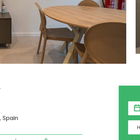
F
, Spain
H