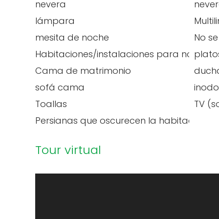
nevera
never
lámpara
Multil
mesita de noche
No s
Habitaciones/instalaciones para no fum
plato
Cama de matrimonio
duch
sofá cama
inodo
Toallas
TV (s
Persianas que oscurecen la habitación
Tour virtual