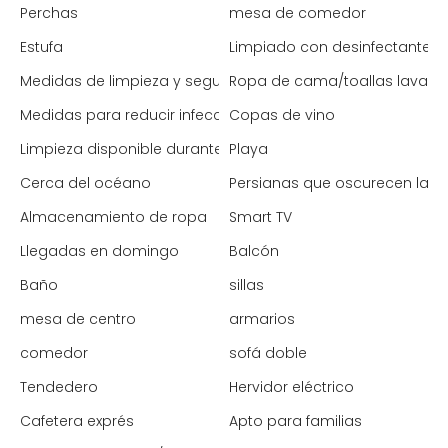
Perchas
mesa de comedor
Estufa
Limpiado con desinfectante
Medidas de limpieza y seguridad mejoradas
Ropa de cama/toallas lavada
Medidas para reducir infecciones (España)
Copas de vino
Limpieza disponible durante la estancia
Playa
Cerca del océano
Persianas que oscurecen la h
Almacenamiento de ropa
Smart TV
Llegadas en domingo
Balcón
Baño
sillas
mesa de centro
armarios
comedor
sofá doble
Tendedero
Hervidor eléctrico
Cafetera exprés
Apto para familias