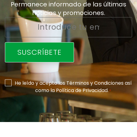
Permanece informado de las últimas
noticias y promociones.
Email
*
Consentimiento
He leído y acepto los
Términos y Condiciones
así
como la
Política de Privacidad
.
*
*