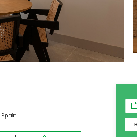
, Spain
H