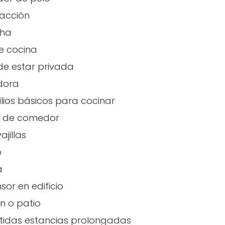
acción
cha
de cocina
de estar privada
dora
ilios básicos para cocinar
 de comedor
ajillas
o
a
sor en edificio
n o patio
tidas estancias prolongadas