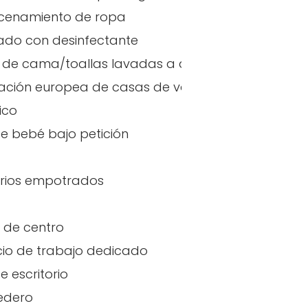
cenamiento de ropa
ado con desinfectante
das
de cama/toallas lavadas a alta temperatura
a)
ación europea de casas de vacaciones (EHHA - 
ico
 de bebé bajo petición
rios empotrados
 de centro
io de trabajo dedicado
de escritorio
edero