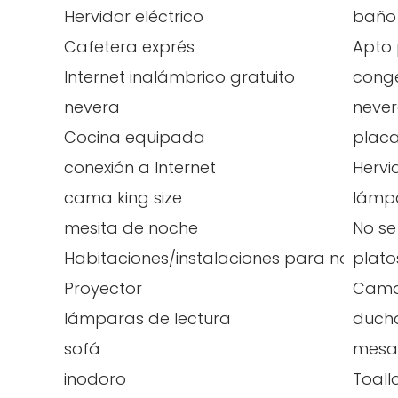
Hervidor eléctrico
baño
Cafetera exprés
Apto 
Internet inalámbrico gratuito
cong
nevera
never
Cocina equipada
placa
conexión a Internet
Hervi
cama king size
lámp
mesita de noche
No s
Habitaciones/instalaciones para no fum
plato
Proyector
Cama
lámparas de lectura
duch
sofá
mesa 
inodoro
Toall