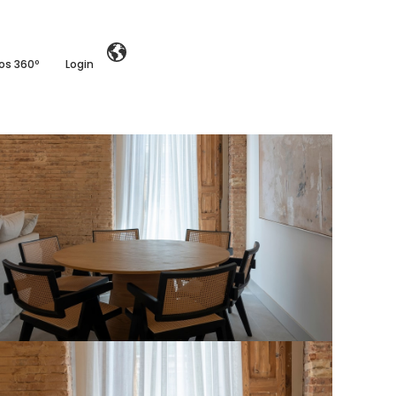
ios 360º
Login