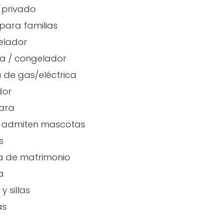
 privado
para familias
elador
a / congelador
 de gas/eléctrica
dor
ara
e admiten mascotas
adores
s
 de matrimonio
a
y sillas
as