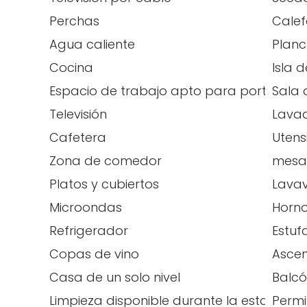
Perchas
Calef
Agua caliente
Plan
Cocina
Isla 
Espacio de trabajo apto para portátiles
Sala 
Televisión
Lava
Cafetera
Utens
Zona de comedor
mesa
Platos y cubiertos
Lavav
Microondas
Horn
Refrigerador
Estuf
Copas de vino
Ascen
Casa de un solo nivel
Balcó
Limpieza disponible durante la estancia
Permi