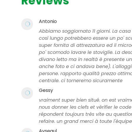
Reviews
Antonio
Abbiamo soggiornato 11 giorni. La casa 
così lungo potrebbero essere un po' s
super fornita di attrezzatura ed il mi
po' scomodo lavare le stoviglie. La de
divano letto ma in realtà è presente u
anche foto e ci andava bene). L'alloggi
persone. rapporto qualità prezzo ottim
centrale. ci torneremo sicuramente
Gessy
vraiment super bien situé. on est vraim
nous donner les clefs et vérifier le code 
répondent toujours très vite au questio
refaire. un grand merci à toute l'équipe
Aysegul