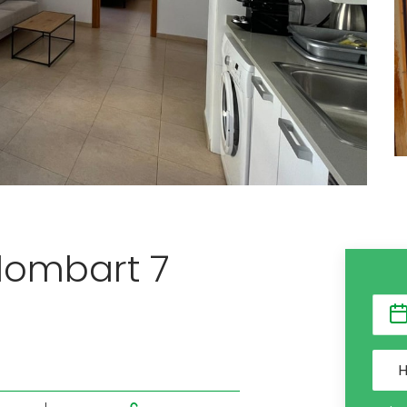
lombart 7
H