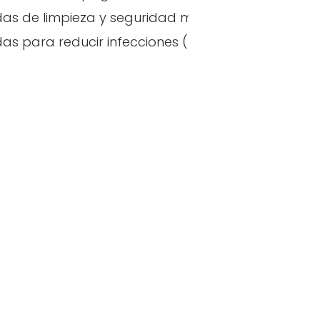
as de limpieza y seguridad mejoradas
emperatura
as para reducir infecciones (España)