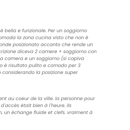
è bella e funzionale. Per un soggiorno
comoda la zona cucina visto che non è
croonde posizionato accanto che rende un
scrizione diceva 2 camere + soggiorno con
na camera e un soggiorno (si capiva
o è risultato pulito e comodo per 3
o considerando la posizione super
ent au coeur de la ville. la personne pour
d'accès était bien à l'heure. ils
n, un échange fluide et clefs. vraiment à