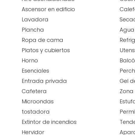
Ascensor en edificio
Calef
Lavadora
Secad
Plancha
Agua 
Ropa de cama
Refri
Platos y cubiertos
Utens
Horno
Balcó
Esenciales
Perc
Entrada privada
Gel d
Cafetera
Zona
Microondas
Estuf
tostadora
Permi
Extintor de incendios
Tend
Hervidor
Aparc