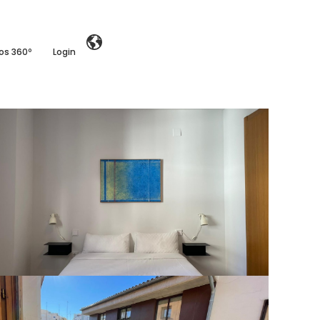
ios 360º
Login