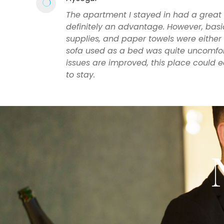
The apartment I stayed in had a great 
definitely an advantage. However, bas
supplies, and paper towels were either m
sofa used as a bed was quite uncomfort
issues are improved, this place could 
to stay.