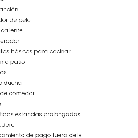
acción
or de pelo
caliente
gerador
ilios básicos para cocinar
n o patio
has
e ducha
 de comedor
a
tidas estancias prolongadas
edero
amiento de pago fuera del establecimiento