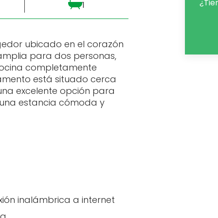
¿Tie
1
edor ubicado en el corazón
amplia para dos personas,
, cocina completamente
amento está situado cerca
 una excelente opción para
 una estancia cómoda y
ión inalámbrica a internet
na