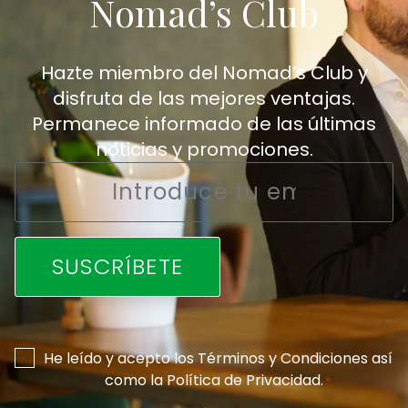
Nomad’s Club
Hazte miembro del Nomad’s Club y
disfruta de las mejores ventajas.
Permanece informado de las últimas
noticias y promociones.
Email
*
Consentimiento
He leído y acepto los
Términos y Condiciones
así
como la
Política de Privacidad
.
*
*