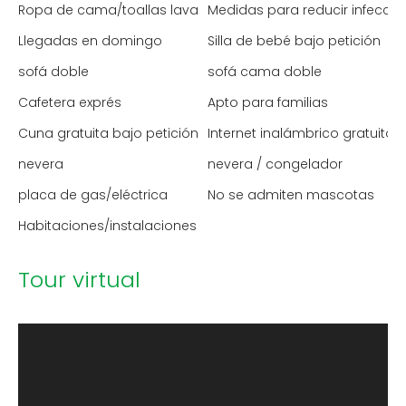
Ropa de cama/toallas lavadas a alta temperatura
Medidas para reducir infecci
Llegadas en domingo
Silla de bebé bajo petición
sofá doble
sofá cama doble
Cafetera exprés
Apto para familias
Cuna gratuita bajo petición
Internet inalámbrico gratuito
nevera
nevera / congelador
placa de gas/eléctrica
No se admiten mascotas
Habitaciones/instalaciones para no fumadores
Tour virtual