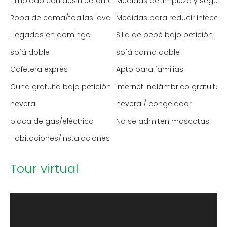
Limpiado con desinfectante
Medidas de limpieza y segur
Ropa de cama/toallas lavadas a alta temperatura
Medidas para reducir infecci
Llegadas en domingo
Silla de bebé bajo petición
sofá doble
sofá cama doble
Cafetera exprés
Apto para familias
Cuna gratuita bajo petición
Internet inalámbrico gratuito
nevera
nevera / congelador
placa de gas/eléctrica
No se admiten mascotas
Habitaciones/instalaciones para no fumadores
Tour virtual