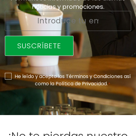
noticias y promociones.
Email
*
Consentimiento
He leído y acepto los
Términos y Condiciones
así
como la
Política de Privacidad
.
*
*