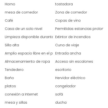
Horno
tostadora
mesa de comedor
Zona de comedor
Café
Copas de vino
Casa de un solo nivel
Permitidas estancias prolong
Limpieza disponible durante la estancia
Extintor de incendios
Silla alta
Cuna de viaje
Amplio espacio libre en el pasillo
Entrada ancha
Almacenamiento de ropa
Acceso sin escalones
Tendedero
escritorio
Baño
Hervidor eléctrico
platos
congelador
conexión a Internet
sofá
mesa y sillas
ducha