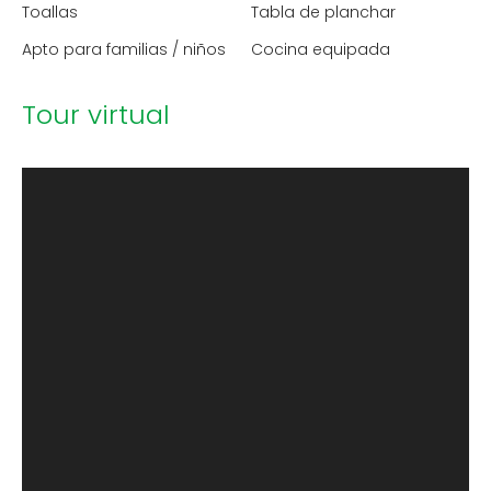
Toallas
Tabla de planchar
Apto para familias / niños
Cocina equipada
Tour virtual