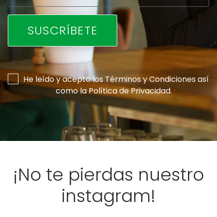
Consentimiento
He leído y acepto los
Términos y Condiciones
así
como la
Política de Privacidad
.
*
*
¡No te pierdas nuestro
instagram!