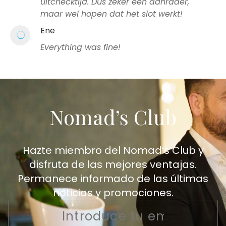
uitchecktijd. Dus zeker een aanrader,
maar wel hopen dat het slot werkt!
Ene
Everything was fine!
Nomad’s Club
Hazte miembro del Nomad’s Club y
disfruta de las mejores ventajas.
Permanece informado de las últimas
noticias y promociones.
Email
*