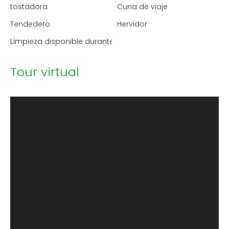
tostadora
Cuna de viaje
Tendedero
Hervidor
Limpieza disponible durante la estancia
Tour virtual