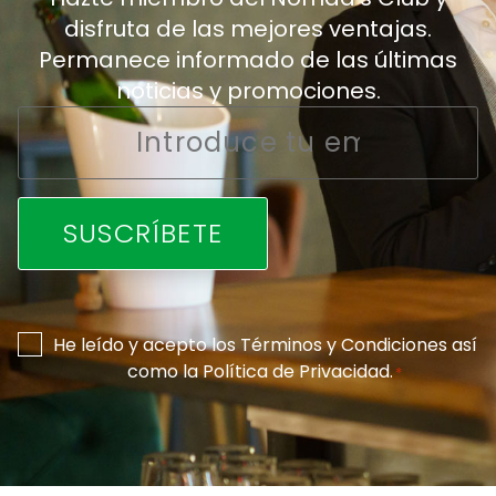
disfruta de las mejores ventajas.
Permanece informado de las últimas
noticias y promociones.
Email
*
Consentimiento
He leído y acepto los
Términos y Condiciones
así
como la
Política de Privacidad
.
*
*