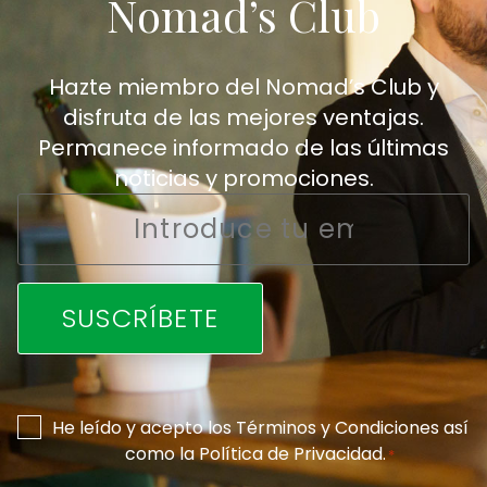
Nomad’s Club
Hazte miembro del Nomad’s Club y
disfruta de las mejores ventajas.
Permanece informado de las últimas
noticias y promociones.
Email
*
Consentimiento
He leído y acepto los
Términos y Condiciones
así
como la
Política de Privacidad
.
*
*