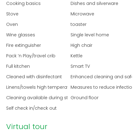
Cooking basics
Dishes and silverware
Stove
Microwave
Oven
toaster
Wine glasses
Single level home
Fire extinguisher
High chair
Pack ’n Play/travel crib
Kettle
Full kitchen
Smart TV
Cleaned with disinfectant
Enhanced cleaning and safet
Linens/towels high temperature washed
Measures to reduce infection 
Cleaning available during stay
Ground floor
Self check in/check out
Virtual tour