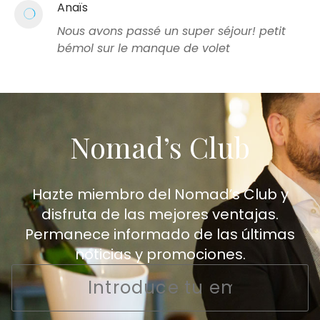
Anaïs
Nous avons passé un super séjour! petit
bémol sur le manque de volet
Nomad’s Club
Hazte miembro del Nomad’s Club y
disfruta de las mejores ventajas.
Permanece informado de las últimas
noticias y promociones.
Email
*