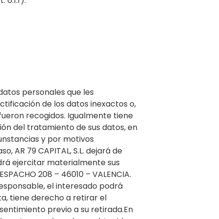
6.1.f).
 datos personales que les
tificación de los datos inexactos o,
 fueron recogidos. Igualmente tiene
ción del tratamiento de sus datos, en
unstancias y por motivos
so, AR 79 CAPITAL, S.L. dejará de
odrá ejercitar materialmente sus
 DESPACHO 208 – 46010 – VALENCIA.
responsable, el interesado podrá
, tiene derecho a retirar el
sentimiento previo a su retirada.En