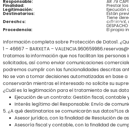
Responsable:
AR 79 CAPIT
Finalidad:
Prestar lo
Legitimación:
Ejecución 
Destinatarios:
Están prev
Tiene dere
Derechos:
adicional,
Accomodations
Medium Sta
DESPACHO 
Procedencia:
El propio i
Información completa sobre Protección de Datos1. ¿Qu
1 – 46667 – BARXETA – VALENCIA.960659986.reservas@vlc
tratamos la información que nos facilitan las personas in
solicitados, así como enviar comunicaciones comerciales
podremos cumplir con las funcionalidades descritas an
No se van a tomar decisiones automatizadas en base a
conservarán mientras el interesado no solicite su supres
¿Cuál es la legitimación para el tratamiento de sus dat
Ejecución de un contrato: Gestión fiscal, contable y
Interés legítimo del Responsable: Envío de comunic
5. ¿A qué destinatarios se comunicarán sus datos?Los da
Asesor jurídico, con la finalidad de Resolución de a
Asesoría fiscal y contable, con la finalidad de cumpl