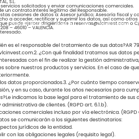
AL, S.L.
s servicios solicitados y enviar comunicaciones comerciales.
de un contrato.Interés legítimo del Responsable.
istas cesiones de datos a: Asesor jurídico; Asesoría fiscal y c
cho a acceder, rectificar y suprimir los datos, así como otro
 que puede ejercer dirigiéndose a reservas@vlcinvest.com o 
y
Colección Boutique
About Us
Blog
Property Owners
208 – 46010 – VALENCIA.
nteresado.
ién es el responsable del tratamiento de sus datos?AR 
invest.com.2. ¿Con qué finalidad tratamos sus datos per
teresadas con el fin de realizar la gestión administrativa, 
 sobre nuestros productos y servicios. En el caso de que 
teriormente.
 los datos proporcionados.3. ¿Por cuánto tiempo conser
ión, y en su caso, durante los años necesarios para cumpl
os?Le indicamos la base legal para el tratamiento de sus 
 administrativa de clientes. (RGPD art. 6.1.b).
aciones comerciales incluso por vía electrónica. (RGPD C
tos se comunicarán a los siguientes destinatarios:
spectos jurídicos de la entidad.
ir con las obligaciones legales (requisito legal).