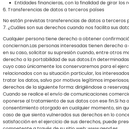
Entidades financieras, con la finalidad de girar los
6. Transferencias de datos a terceros países
No están previstas transferencias de datos a terceros 
7. ¿Cuáles son sus derechos cuando nos facilita sus dat
Cualquier persona tiene derecho a obtener confirmación
conciernan.Las personas interesadas tienen derecho a ac
en su caso, solicitar su supresión cuando, entre otros m
derecho a la portabilidad de sus datos.En determinadas c
cuyo caso únicamente los conservaremos para el ejerci
relacionados con su situación particular, los interesado
tratar los datos, salvo por motivos legítimos imperiosos
derechos de la siguiente forma: dirigiéndose a reser
Cuando se realice el envío de comunicaciones comerciale
oponerse al tratamiento de sus datos con ese fin.Si ha 
consentimiento otorgado en cualquier momento, sin que e
caso de que sienta vulnerados sus derechos en lo conc
satisfacción en el ejercicio de sus derechos, puede pr
competente a través de su sitio web: www.aepd.es.