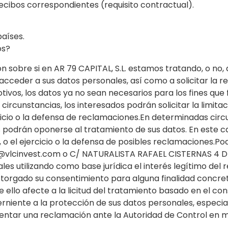
 recibos correspondientes (requisito contractual).
países.
os?
 sobre si en AR 79 CAPITAL, S.L. estamos tratando, o no,
ceder a sus datos personales, así como a solicitar la rec
otivos, los datos ya no sean necesarios para los fines que
ircunstancias, los interesados podrán solicitar la limita
cio o la defensa de reclamaciones.En determinadas circ
s podrán oponerse al tratamiento de sus datos. En este ca
, o el ejercicio o la defensa de posibles reclamaciones.P
vas@vlcinvest.com o C/ NATURALISTA RAFAEL CISTERNAS 4
s utilizando como base jurídica el interés legítimo del 
otorgado su consentimiento para alguna finalidad concreta
llo afecte a la licitud del tratamiento basado en el con
erniente a la protección de sus datos personales, espec
esentar una reclamación ante la Autoridad de Control en 