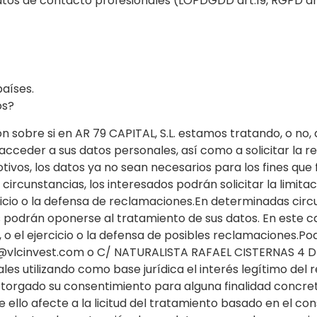
atos de contacto profesionales (LOPDGDD art.19, RGPD art. 
países.
os?
 sobre si en AR 79 CAPITAL, S.L. estamos tratando, o no,
ceder a sus datos personales, así como a solicitar la rec
otivos, los datos ya no sean necesarios para los fines que
ircunstancias, los interesados podrán solicitar la limita
cio o la defensa de reclamaciones.En determinadas circ
s podrán oponerse al tratamiento de sus datos. En este ca
, o el ejercicio o la defensa de posibles reclamaciones.P
vas@vlcinvest.com o C/ NATURALISTA RAFAEL CISTERNAS 4
s utilizando como base jurídica el interés legítimo del 
otorgado su consentimiento para alguna finalidad concreta
llo afecte a la licitud del tratamiento basado en el con