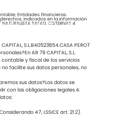
ontable; Entidades financieras.
s derechos, indicados en la información
C/ NATURALISTA RAFAEL CISTERNAS 4
Local Allies
Servicios 360º
Login
79 CAPITAL, S.L.B40523854.CASA PEROT
sonales?En AR 79 CAPITAL, S.L.
contable y fiscal de los servicios
no facilite sus datos personales, no
varemos sus datos?Los datos se
ir con las obligaciones legales.4.
datos:
onsiderando 47, LSSICE art. 21.2).