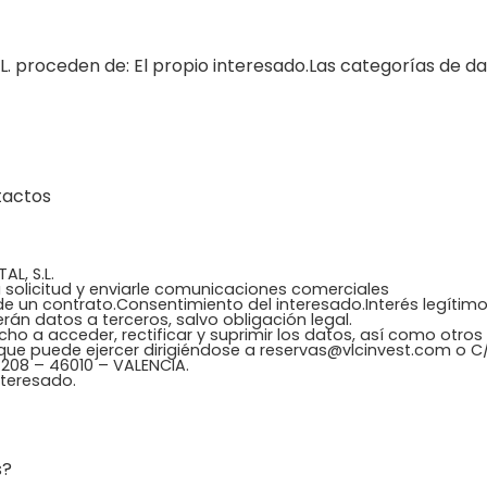
. proceden de: El propio interesado.Las categorías de da
tactos
AL, S.L.
 solicitud y enviarle comunicaciones comerciales
de un contrato.Consentimiento del interesado.Interés legítim
rán datos a terceros, salvo obligación legal.
cho a acceder, rectificar y suprimir los datos, así como otro
 que puede ejercer dirigiéndose a reservas@vlcinvest.com o 
208 – 46010 – VALENCIA.
nteresado.
s?