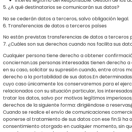
Interés legítimo del Responsable: Gestión de los d
5. ¿A qué destinatarios se comunicarán sus datos?
No se cederán datos a terceros, salvo obligación legal.
6. Transferencias de datos a terceros países
No están previstas transferencias de datos a terceros 
7. ¿Cuáles son sus derechos cuando nos facilita sus dat
Cualquier persona tiene derecho a obtener confirmación
conciernan.Las personas interesadas tienen derecho a ac
en su caso, solicitar su supresión cuando, entre otros m
derecho a la portabilidad de sus datos.En determinadas c
cuyo caso únicamente los conservaremos para el ejerci
relacionados con su situación particular, los interesado
tratar los datos, salvo por motivos legítimos imperiosos
derechos de la siguiente forma: dirigiéndose a reser
Cuando se realice el envío de comunicaciones comerciale
oponerse al tratamiento de sus datos con ese fin.Si ha 
consentimiento otorgado en cualquier momento, sin que e