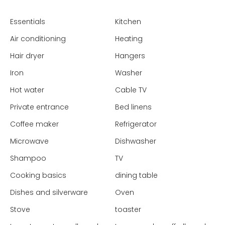
Essentials
Kitchen
Air conditioning
Heating
Hair dryer
Hangers
Iron
Washer
Hot water
Cable TV
Private entrance
Bed linens
Coffee maker
Refrigerator
Microwave
Dishwasher
Shampoo
TV
Cooking basics
dining table
Dishes and silverware
Oven
Stove
toaster