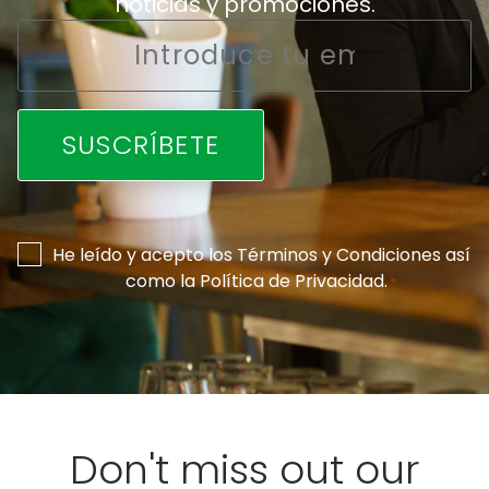
noticias y promociones.
Email
*
Consentimiento
He leído y acepto los
Términos y Condiciones
así
como la
Política de Privacidad
.
*
*
Don't miss out our