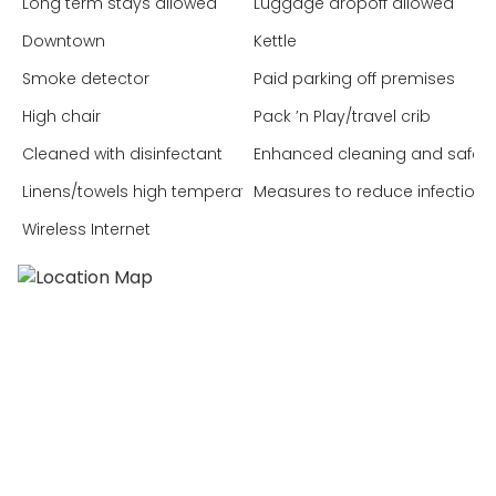
Long term stays allowed
Luggage dropoff allowed
Downtown
Kettle
Smoke detector
Paid parking off premises
High chair
Pack ’n Play/travel crib
Cleaned with disinfectant
Enhanced cleaning and safet
Linens/towels high temperature washed
Measures to reduce infection 
Wireless Internet