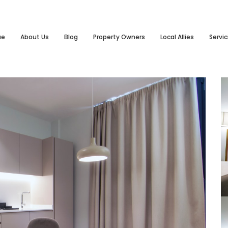
ue
About Us
Blog
Property Owners
Local Allies
Servic