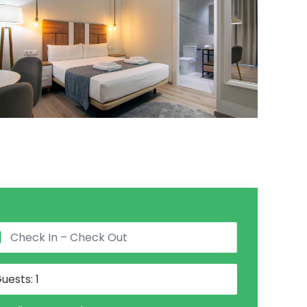
uests:
1