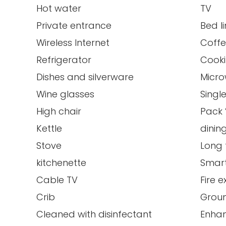
Hot water
TV
Private entrance
Bed l
Wireless Internet
Coff
Refrigerator
Cooki
Dishes and silverware
Micr
Wine glasses
Singl
High chair
Pack 
Kettle
dinin
Stove
Long 
kitchenette
Smar
Cable TV
Fire e
Crib
Groun
Cleaned with disinfectant
Enhan