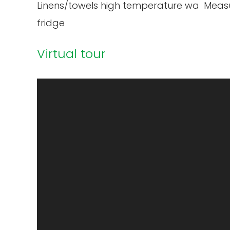
Linens/towels high temperature washed
Measu
fridge
Virtual tour