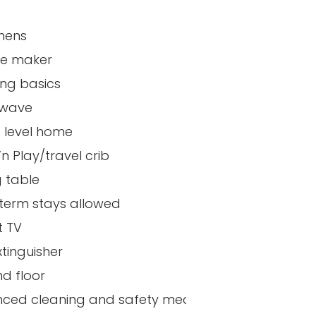
inens
ee maker
ng basics
owave
e level home
’n Play/travel crib
g table
term stays allowed
t TV
xtinguisher
d floor
ced cleaning and safety measures