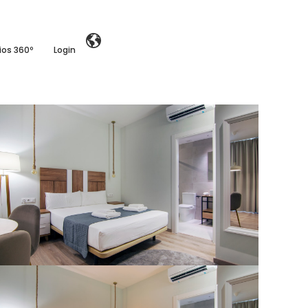
ios 360º
Login