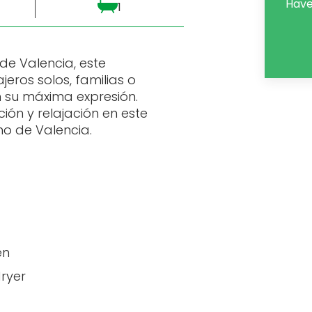
Have
1
de Valencia, este
eros solos, familias o
n su máxima expresión.
ión y relajación en este
no de Valencia.
en
dryer