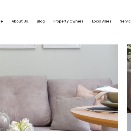
ue
About Us
Blog
Property Owners
Local Allies
Servic