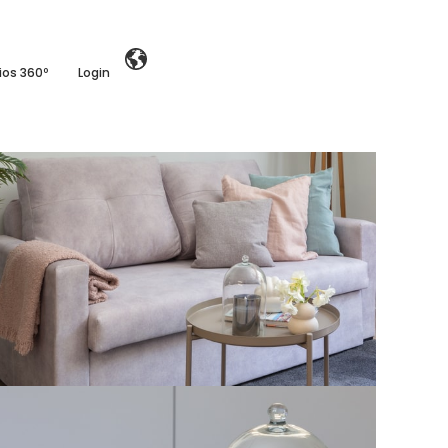
ios 360º
Login