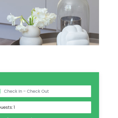
uests:
1