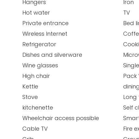
Hangers
Iron
Hot water
TV
Private entrance
Bed l
Wireless Internet
Coff
Refrigerator
Cooki
Dishes and silverware
Micr
Wine glasses
Singl
High chair
Pack 
Kettle
dinin
Stove
Long 
kitchenette
Self 
Wheelchair access possible
Smar
Cable TV
Fire e