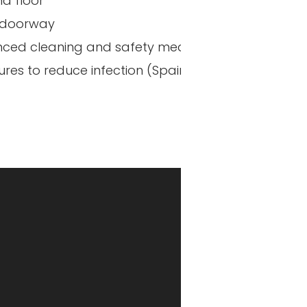
d floor
 doorway
ced cleaning and safety measures
res to reduce infection (Spain)