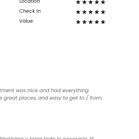
Location
Check In
Value
partment was nice and had everything
e great places, and easy to get to / from.
impisimo y tenia todo lo necesario. El