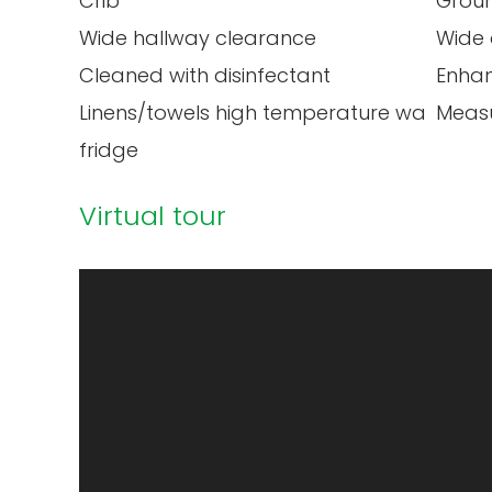
Crib
Groun
Wide hallway clearance
Wide
Cleaned with disinfectant
Enhan
Linens/towels high temperature washed
Measu
fridge
Virtual tour