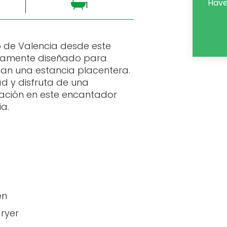
Have
1
o de Valencia desde este
samente diseñado para
scan una estancia placentera.
ad y disfruta de una
ación en este encantador
ia.
en
dryer