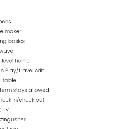
inens
ee maker
ng basics
owave
e level home
’n Play/travel crib
g table
term stays allowed
check in/check out
t TV
xtinguisher