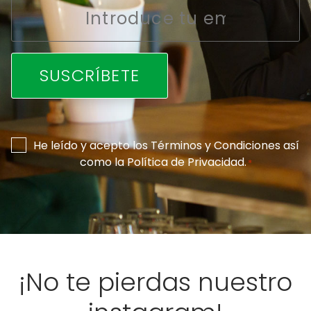
Email
*
Consentimiento
He leído y acepto los
Términos y Condiciones
así
como la
Política de Privacidad
.
*
*
¡No te pierdas nuestro