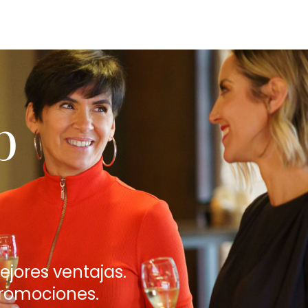
b
jores ventajas.
promociones.