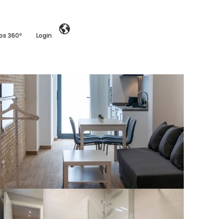
ios 360º
Login