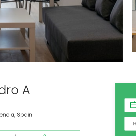
dro A
encia, Spain
H