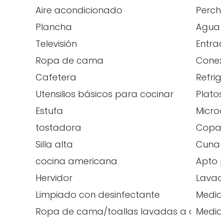
Aire acondicionado
Perc
Plancha
Agua 
Televisión
Entra
Ropa de cama
Conex
Cafetera
Refri
Utensilios básicos para cocinar
Plato
Estufa
Micr
tostadora
Copas
Silla alta
Cuna 
cocina americana
Apto 
Hervidor
Lava
Limpiado con desinfectante
Medid
Ropa de cama/toallas lavadas a alta t
Medid