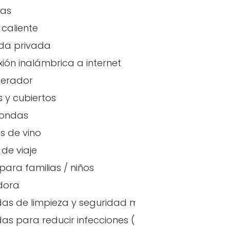
has
caliente
da privada
ión inalámbrica a internet
gerador
s y cubiertos
oondas
 de vino
de viaje
para familias / niños
dora
as de limpieza y seguridad mejoradas
emperatura
as para reducir infecciones (España)