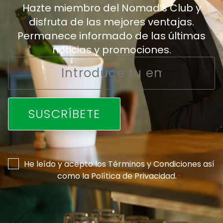
Hazte miembro del Nomad’s Club y
disfruta de las mejores ventajas.
Permanece informado de las últimas
noticias y promociones.
Email
*
Consentimiento
He leído y acepto los
Términos y Condiciones
así
como la
Política de Privacidad
.
*
*