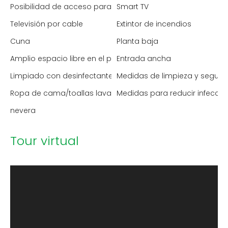
Posibilidad de acceso para sillas de ruedas
Smart TV
Televisión por cable
Extintor de incendios
Cuna
Planta baja
Amplio espacio libre en el pasillo
Entrada ancha
Limpiado con desinfectante
Medidas de limpieza y segur
Ropa de cama/toallas lavadas a alta temperatura
Medidas para reducir infecci
nevera
Tour virtual