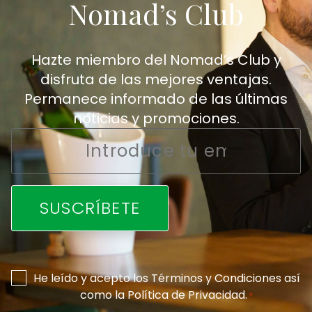
Nomad’s Club
Hazte miembro del Nomad’s Club y
disfruta de las mejores ventajas.
Permanece informado de las últimas
noticias y promociones.
Email
*
Consentimiento
He leído y acepto los
Términos y Condiciones
así
como la
Política de Privacidad
.
*
*