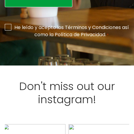
Consentimiento
He leído y acepto los
Términos y Condiciones
así
como la
Política de Privacidad
.
*
*
Don't miss out our
instagram!