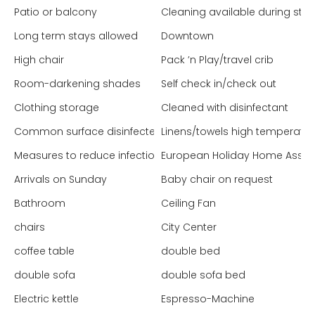
Patio or balcony
Cleaning available during stay
Long term stays allowed
Downtown
High chair
Pack ’n Play/travel crib
Room-darkening shades
Self check in/check out
Clothing storage
Cleaned with disinfectant
Common surface disinfected
Linens/towels high temperatu
Measures to reduce infection (Spain)
European Holiday Home Associ
Arrivals on Sunday
Baby chair on request
Bathroom
Ceiling Fan
chairs
City Center
coffee table
double bed
double sofa
double sofa bed
Electric kettle
Espresso-Machine