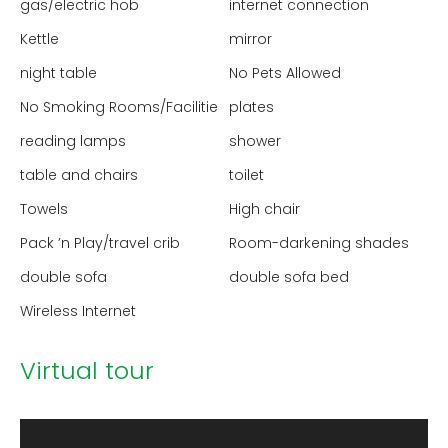
gas/electric hob
internet connection
Kettle
mirror
night table
No Pets Allowed
No Smoking Rooms/Facilities
plates
reading lamps
shower
table and chairs
toilet
Towels
High chair
Pack ’n Play/travel crib
Room-darkening shades
double sofa
double sofa bed
Wireless Internet
Virtual tour