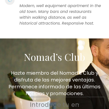
Modern, well equipment apartment in the
old town. Many bars and restaurants
within walking distance, as well as
historical attractions. Responsive host.
Nomad’s Club
Hazte miembro del Nomad’s Club y
disfruta de las mejores ventajas.
Permanece informado de las últimas
noticias y promociones.
Email
*