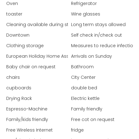
Oven
Refrigerator
toaster
Wine glasses
Cleaning available during stay
Long term stays allowed
Downtown
Self check in/check out
Clothing storage
Measures to reduce infection 
European Holiday Home Association (EHHA - Europe)
Arrivals on Sunday
Baby chair on request
Bathroom
chairs
City Center
cupboards
double bed
Drying Rack
Electric kettle
Espresso-Machine
Family friendly
Family/kids friendly
Free cot on request
Free Wireless Internet
fridge