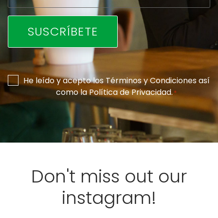
Consentimiento
He leído y acepto los
Términos y Condiciones
así
como la
Política de Privacidad
.
*
*
Don't miss out our
instagram!