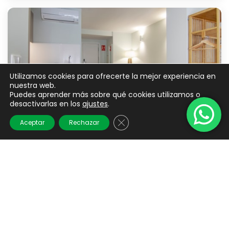
Utilizamos cookies para ofrecerte la mejor experiencia en
nuestra web.
Puedes aprender más sobre qué cookies utilizamos o
desactivarlas en los
ajustes
.
Cerrar el banner de cookies 
Aceptar
Rechazar
VLC HOST - Reino 6
Valencia
A partir de
€ 60
40 M²
2
1
/ noche