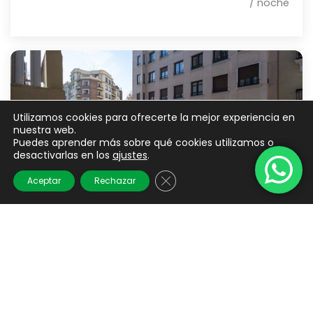
/ noche
Utilizamos cookies para ofrecerte la mejor experiencia en
nuestra web.
Puedes aprender más sobre qué cookies utilizamos o
desactivarlas en los
ajustes
.
Cerrar el banner de cookies 
Aceptar
Rechazar
VLC HOST - Lombía
Madrid
A partir de
€ 120
107 M²
2
2