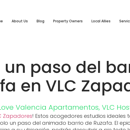
ue
About Us
Blog
Property Owners
Local Allies
Servic
 un paso del ba
fa en VLC Zapa
Love Valencia
Apartamentos
,
VLC Hos
C Zapadores
! Estos acogedores estudios ideales
olo un paso del animado barrio de Ruzafa. El epic
ias a su ubicación, podrás descubrir a pie todo l