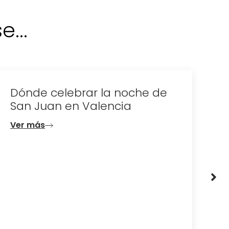
...
Dónde celebrar la noche de
D
San Juan en Valencia
e
d
Ver más
V