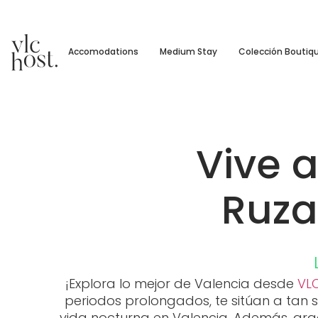
Accomodations
Medium Stay
Colección Boutiq
Vive a
Ruza
¡Explora lo mejor de Valencia desde
VL
periodos prolongados, te sitúan a tan s
vida nocturna en Valencia. Además, grac