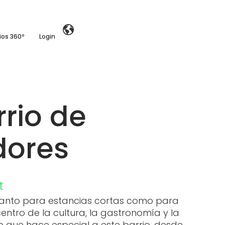
ios 360º
Login
rrio de
dores
t
 tanto para estancias cortas como para
entro de la cultura, la gastronomía y la
o que hace especial a este barrio, desde