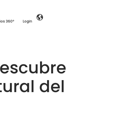
ios 360º
Login
descubre
ural del