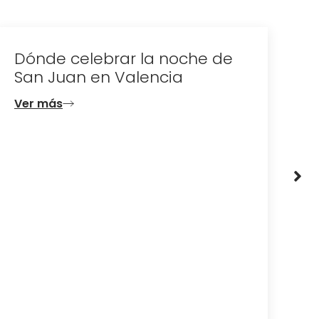
Dónde celebrar la noche de
D
San Juan en Valencia
e
d
Ver más
V