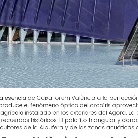
la esencia
de CaixaForum València a la perfección: 
eproduce el fenómeno óptico del arcoíris aprovecha
agrícola
instalado en los exteriores del Àgora. La
en recuerdos históricos. El palafito triangular y dor
icultores de la Albufera y de las zonas acuáticas 