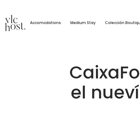
Accomodations
Medium Stay
Colección Boutiq
CaixaFo
el nuev