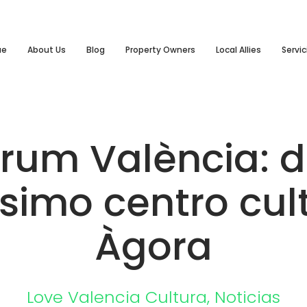
ue
About Us
Blog
Property Owners
Local Allies
Servic
rum València: 
ísimo centro cult
Àgora
Love Valencia
Cultura
,
Noticias