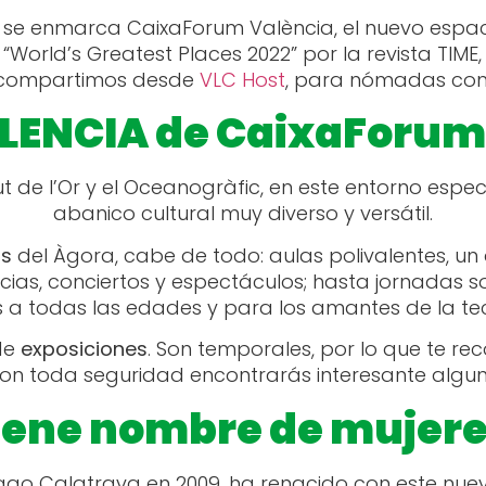
es, se enmarca CaixaForum València, el nuevo espac
World’s Greatest Places 2022” por la revista TIME
compartimos desde
VLC Host
, para nómadas com
ALENCIA de CaixaForum
t de l’Or y el Oceanogràfic, en este entorno espe
abanico cultural muy diverso y versátil.
os
del Àgora, cabe de todo: aulas polivalentes, un a
cias, conciertos y espectáculos; hasta jornadas soc
s a todas las edades y para los amantes de la tec
de
exposiciones
. Son temporales, por lo que te
Con toda seguridad encontrarás interesante algu
tiene nombre de mujer
tiago Calatrava en 2009, ha renacido con este nu