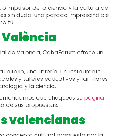
io impulsor de la ciencia y la cultura de
, es sin duda, una parada imprescindible
o tú.
 València
cial de Valencia, CaixaForum ofrece un
uditorio, una librería, un restaurante,
iales y talleres educativos y familiares.
nología y la ciencia.
 recomendamos que chequees su
página
na de sus propuestas.
es valencianas
evo concepto cultural propuesto por la