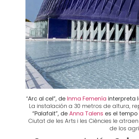
“
Arc al cel”, de
Inma Femenía
interpreta 
La instalación a 30 metros de altura, r
“Palafait”, de
Anna Talens
es el tempo 
Ciutat de les Arts i les Ciències le atra
de los agr