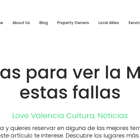
ue
About Us
Blog
Property Owners
Local Allies
Servic
zas para ver la 
estas fallas
Love Valencia
Cultura
,
Noticias
a y quieres reservar en alguna de las mejores ter
te artículo te interese. Descubre los lugares más