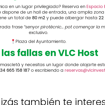
nica en un lugar privilegiado? Reserva en
Espacio E
dispone de un hall de entrada, una amplia zona 
iene un total de
80 m2
y puede albergar hasta
22
rada frase
“senyor pirotècnic… pot començar la m
exclusivo.
Plaza del Ayuntamiento.
 las fallas en VLC Host
 mascletà y necesitas un lugar donde alojarte es
34 665 158 187
o escribiendo a
reservas@vlcinves
izás también te interese