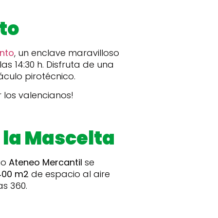
to
ento
, un enclave maravilloso
as 14:30 h. Disfruta de una
culo pirotécnico.
 los valencianos!
 la Mascelta
cio
Ateneo Mercantil
se
400 m2
de espacio al aire
as 360.