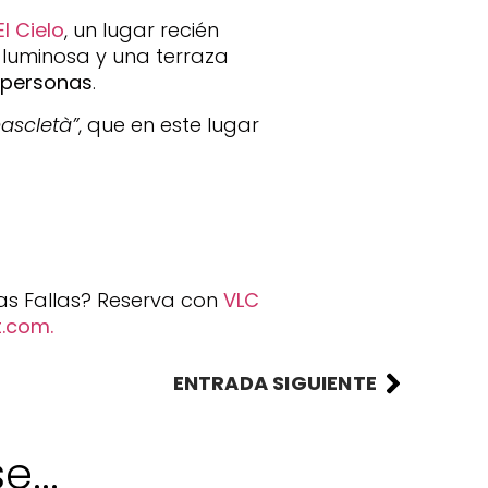
l Cielo
, un lugar recién
luminosa y una terraza
 personas
.
ascletà”
, que en este lugar
tas Fallas? Reserva con
VLC
t.com.
ENTRADA SIGUIENTE
...