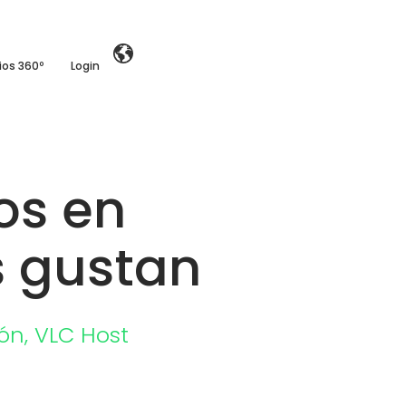
ios 360º
Login
os en
s gustan
ón
,
VLC Host