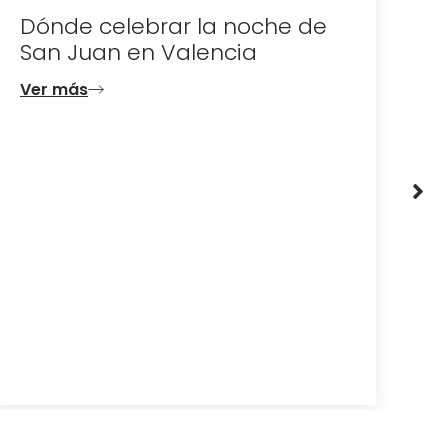
Dónde celebrar la noche de
D
San Juan en Valencia
e
d
Ver más
V