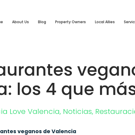
ue
About Us
Blog
Property Owners
Local Allies
Servic
aurantes vegan
a: los 4 que má
ia
Love Valencia
,
Noticias
,
Restauraci
antes veganos de Valencia