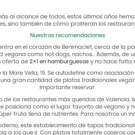
s al alcance de todos, estos últimos años hemos 
es, sino también de cómo proliferan los restauran
Nuestras recomendaciones
entra en el corazón de Benimaclet, cerca de la p
ood vegana como hot dogs, nachos… Además, de u
n oferta de
2×1 en hamburguesas
y no hace falta 
 la Mare Vella, 15. Se autodefine como asociación
na gran cantidad de platos tradicionales vegani
Importante reservar.
 de los restaurantes más queridos de Valencia, sit
 se posiciona como el lugar favorito de vegano y 
per fruta llena de nutrientes. Para nosotros un in
moderno, este establecimiento de tapas tradicion
ncia a los que ir. Con platos totalmente caseros