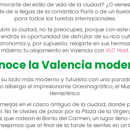
orarte del estilo de vida de la ciudad? ¿O vienes
de si llegas de la romántica París o de un lluvios
para todos los turistas internacionales.
brir la ciudad, no te preocupes, porque con este i
drás la oportunidad de disfrutar de su rica cultur
tronomía y, por supuesto, relajarte en sus hermo
máximo tu alojamiento en Valencia con
VLC Host
.
noce la Valencia mode
o su lado más moderno y futurista con una parad
co alberga el impresionante Oceanográfico, el Muse
Hemisférico.
umerjas en el casco antiguo de la ciudad, donde 
l. No te olvides de pasar por la Plaza de la Virg
que rodean el Barrio del Carmen, un lugar lleno de
ejamos que al final de la tarde te sientes en un 