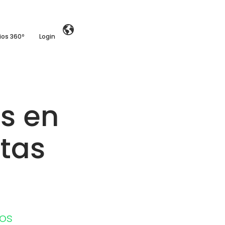
ios 360º
Login
as en
stas
os