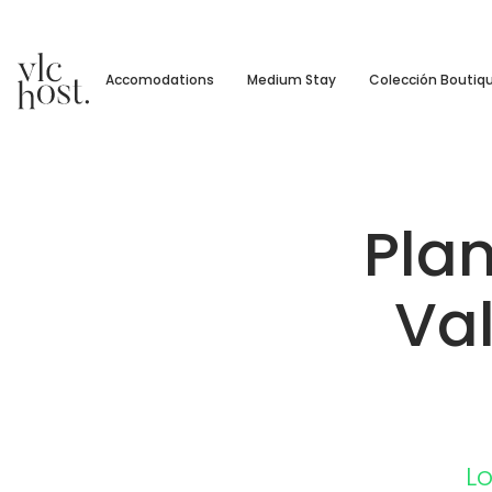
Accomodations
Medium Stay
Colección Boutiq
Plan
Val
L