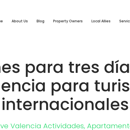
ue
About Us
Blog
Property Owners
Local Allies
Servic
es para tres dí
encia para turi
internacionales
ove Valencia
Actividades
,
Apartament