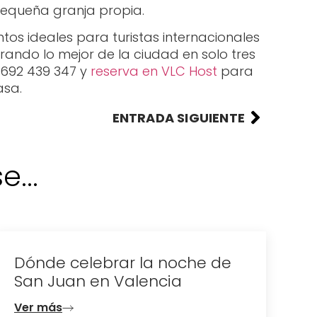
pequeña granja propia.
os ideales para turistas internacionales
orando lo mejor de la ciudad en solo tres
4 692 439 347 y
reserva en VLC Host
para
asa.
ENTRADA SIGUIENTE
...
Dónde celebrar la noche de
D
San Juan en Valencia
e
d
Ver más