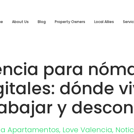
ue
About Us
Blog
Property Owners
Local Allies
Servic
encia para nóm
gitales: dónde viv
rabajar y desco
ia
Apartamentos
,
Love Valencia
,
Notic