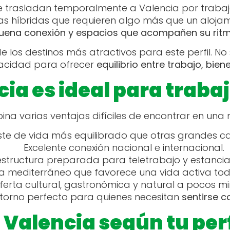
 trasladan temporalmente a Valencia por trabajo
as híbridas que requieren algo más que un aloja
ena conexión y espacios que acompañen su ritm
los destinos más atractivos para este perfil. No 
acidad para ofrecer
equilibrio entre trabajo, bien
ia es ideal para trabaj
na varias ventajas difíciles de encontrar en un
te de vida más equilibrado que otras grandes ca
Excelente conexión nacional e internacional.
estructura preparada para teletrabajo y estanci
a mediterráneo que favorece una vida activa tod
ferta cultural, gastronómica y natural a pocos mi
entorno perfecto para quienes necesitan
sentirse c
 Valencia según tu perf