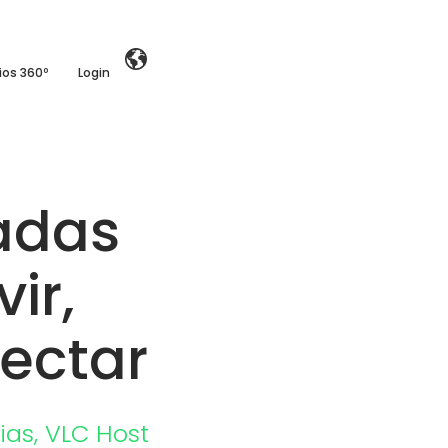
ios 360º
Login
adas
ir,
nectar
ias
,
VLC Host