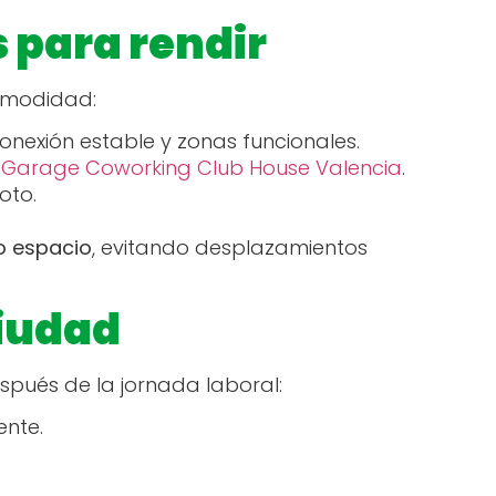
 para rendir
comodidad:
conexión estable y zonas funcionales.
o
Garage Coworking Club House Valencia
.
moto.
.
io espacio
, evitando desplazamientos
ciudad
spués de la jornada laboral:
ente.