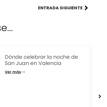
ENTRADA SIGUIENTE
...
Dónde celebrar la noche de
D
San Juan en Valencia
e
d
Ver más
V