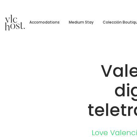
Accomodations
Medium Stay
Colección Boutiq
Val
di
telet
Love Valenc