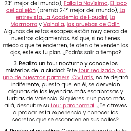
23º mejor del mundo),
Falla la Novísima
,
El loco
del callejón
(premio 24º mejor del mundo),
La
entrevista
,
La Academia de Houdini
,
La
Mazmorra
y
Valhalla
,
las pruebas de Odín
.
Algunos de estos escapes están muy cerca de
nuestros alojamientos.
Así que, si no tienes
miedo a que te encierren, te aten o te venden los
ojos, este es tu plan. ¿Podrás salir a tiempo?
3. Realiza un tour nocturno y conoce los
misterios de la ciudad:
Este
tour realizado por
uno de nuestros partners, Civitatis
, no te dejará
indiferente, puesto que, en él, se desvelan
algunas de las leyendas más escabrosas y
turbias de Valencia. Si quieres ir un paso más
allá, descubre su
tour paranormal
. ¿Te atreves
a probar esta experiencia y conocer los
secretos que se esconden en sus calles?
4. Prueba el puenting:
Como apasionado de la