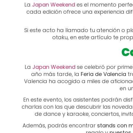
La
Japan Weekend
es el momento perfect
cada edición ofrece una experiencia dif
Si este acto ha llamado tu atención o p
otaku, en este artículo te pr
C
La
Japan Weekend
se celebró por prime
año más tarde, la
Feria de Valencia
tr
Valencia ha acogido a miles de aficion
en u
En este evento, los asistentes podrán di
charlas con las que descubrir las noved
de dance y karaoke, conciertos, inv
Además, podrás encontrar
stands con 
regalo y
puestos