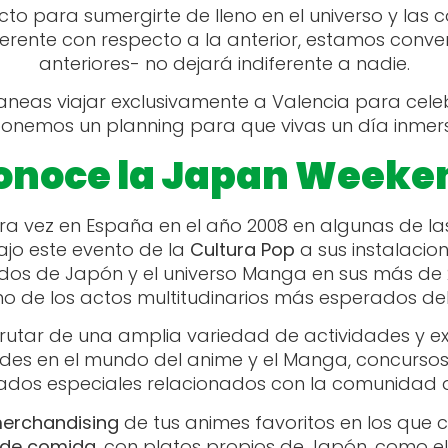
o para sumergirte de lleno en el universo y las 
erente con respecto a la anterior, estamos conve
anteriores- no dejará indiferente a nadie.
laneas viajar exclusivamente a Valencia para ce
oponemos un planning para que vivas un día inmerso
onoce la Japan Weeke
ra vez en España en el año 2008 en algunas de la
ajo este evento de la
Cultura Pop
a sus instalacion
ados de Japón y el universo Manga en sus más de 
no de los actos multitudinarios más esperados del
sfrutar de una amplia variedad de actividades y 
ades en el mundo del anime y el Manga, concurs
itados especiales relacionados con la comunidad
merchandising
de tus animes favoritos en los que 
 de comida
, con platos propios de Japón, como el 