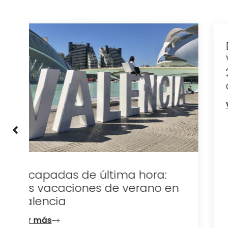
Eclipse total de sol en
Valencia: el 12 de agosto de
2026 la ciudad se queda a
oscuras
Ver más
n