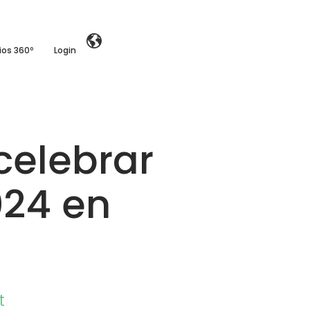
ios 360º
Login
celebrar
24 en
t