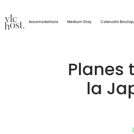
Accomodations
Medium Stay
Colección Boutiq
Planes 
la J