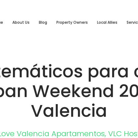
ue
About Us
Blog
Property Owners
Local Allies
Servic
temáticos para 
apan Weekend 20
Valencia
Love Valencia
Apartamentos
,
VLC Hos