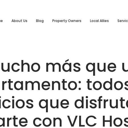
ue
About Us
Blog
Property Owners
Local Allies
Servic
ucho más que 
rtamento: todos
icios que disfrut
arte con VLC Ho