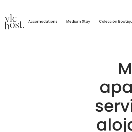
Accomodations
Medium Stay
Colección Boutiq
M
apa
serv
aloj