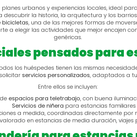
e
planes urbanos y experiencias locales, ideal para
a descubrir la historia, la arquitectura y los bar
e bicicletas
, una de las mejores formas de movers
te a elegir las actividades que mejor encajen cont
genéricas.
ciales pensados para e
 todos los huéspedes tienen las mismas necesidade
solicitar
servicios personalizados
, adaptados a tu
Entre ellos se incluyen:
 de
espacios para teletrabajo
, con buena ilumin
Servicios de niñera
para estancias familiare
iciones a medida, coordinadas directamente por 
e valorado en estancias de media duración, viaje
andería para estancias