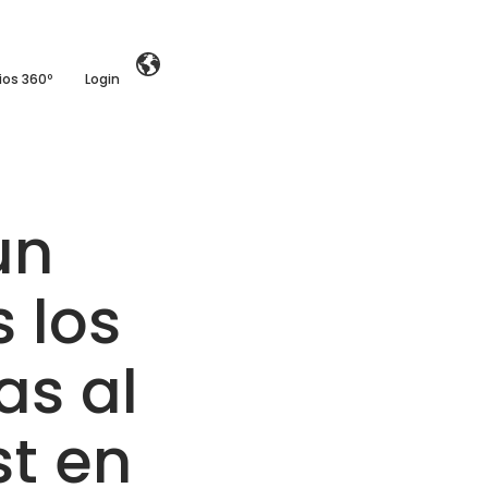
ios 360º
Login
un
 los
as al
st en