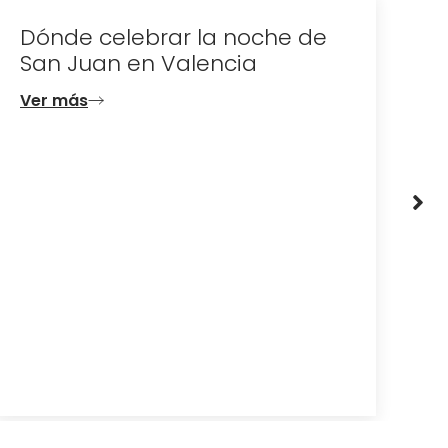
Dónde celebrar la noche de
D
San Juan en Valencia
e
d
Ver más
V