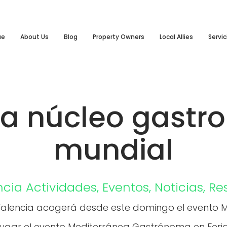
ue
About Us
Blog
Property Owners
Local Allies
Servic
ia núcleo gastr
mundial
ncia
Actividades
,
Eventos
,
Noticias
,
Re
 Valencia acogerá desde este domingo el evento
á lugar el evento Mediterránea Gastrónoma en Feri