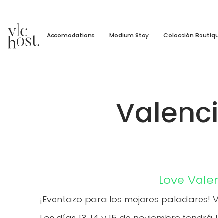
Accomodations
Medium Stay
Colección Boutiq
Valenc
Love Vale
¡Eventazo para los mejores paladares!
Los días 13, 14 y 15 de noviembre tendr