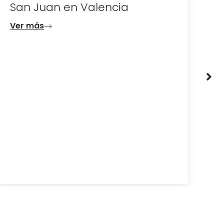
San Juan en Valencia
e
d
Ver más
V