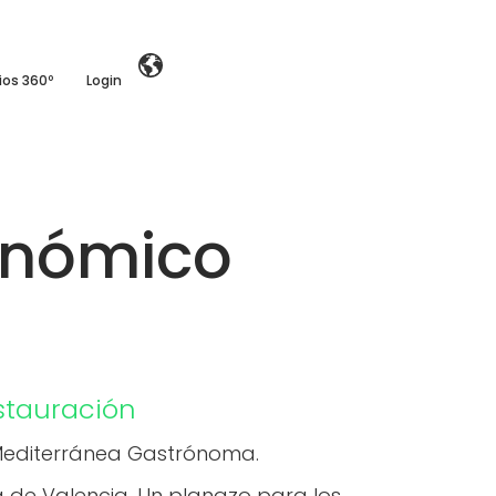
ios 360º
Login
onómico
stauración
 Mediterránea Gastrónoma.
a de Valencia. Un planazo para los