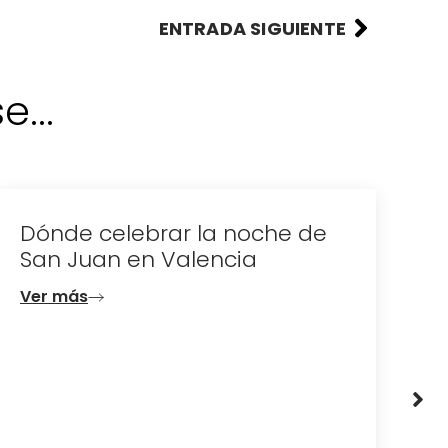
ENTRADA SIGUIENTE
...
Dónde celebrar la noche de
D
San Juan en Valencia
e
d
Ver más
V