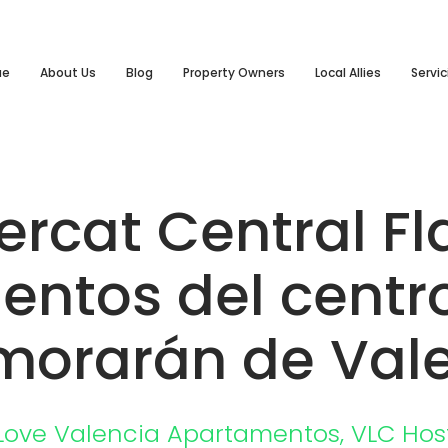
ue
About Us
Blog
Property Owners
Local Allies
Servic
rcat Central Fla
entos del centr
orarán de Val
Love Valencia
Apartamentos
,
VLC Hos