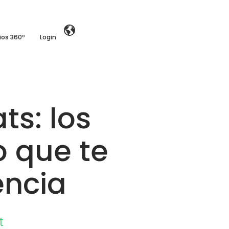
ios 360º
Login
ts: los
o que te
encia
t