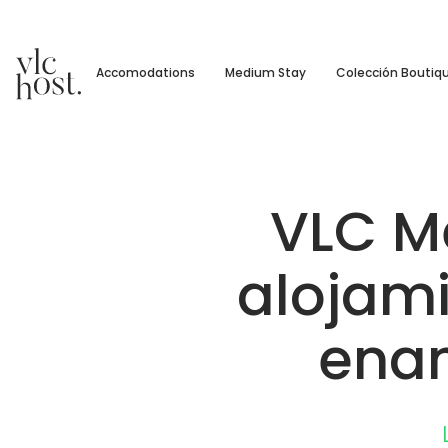
Accomodations
Medium Stay
Colección Boutiq
VLC Me
alojami
enam