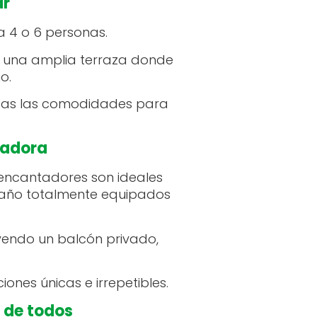
ar
a 4 o 6 personas.
 y una amplia terraza donde
o.
das las comodidades para
tadora
 encantadores son ideales
 baño totalmente equipados
yendo un balcón privado,
nes únicas e irrepetibles.
 de todos